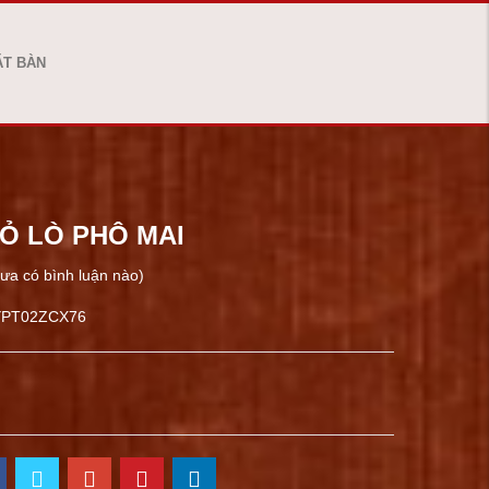
ẶT BÀN
BỎ LÒ PHÔ MAI
ưa có bình luận nào)
YPT02ZCX76