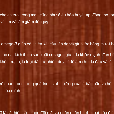
g cholesterol trong máu cũng như điều hòa huyết áp, đồng thờ
về tim và làm giảm đột quỵ.
éo omega-3 giúp cải thiện kết cấu làn da và giúp tóc bóng mượt 
cho da, kích thích sản xuất collagen giúp da khỏe mạnh, đàn hồ
khỏe mạnh, là loại dầu tự nhiên duy trì độ ẩm cho da đầu và tóc
ò quan trọng trong quá trình sinh trưởng của tế bào não và hệ t
ơn của mình.
 là cả thiện sức khỏe đôi mắt và ngăn chặn bệnh thoái hóa điểm