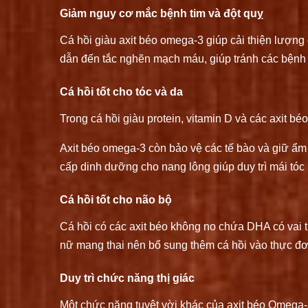
Giảm nguy cơ mắc bệnh tim và đột quỵ
Cá hồi giàu axit béo omega-3 giúp cải thiện lượn
dẫn đến tắc nghẽn mạch máu, giúp tránh các bệnh 
Cá hồi tốt cho tóc và da
Trong cá hồi giàu protein, vitamin D và các axit b
Axit béo omega-3 còn bảo vệ các tế bào và giữ ẩm 
cấp dinh dưỡng cho nang lông giúp duy trì mái tóc 
Cá hồi tốt cho não bộ
Cá hồi có các axit béo không no chứa DHA có vai tr
nữ mang thai nên bổ sung thêm cá hồi vào thực đ
Duy trì chức năng thị giác
Một chức năng tuyệt vời khác của axit béo Omega-3