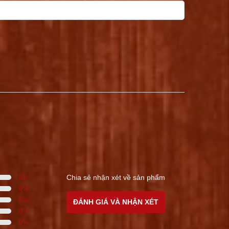
0
%
Chia sẻ nhận xét về sản phẩm
0
%
0
%
ĐÁNH GIÁ VÀ NHẬN XÉT
0
%
0
%