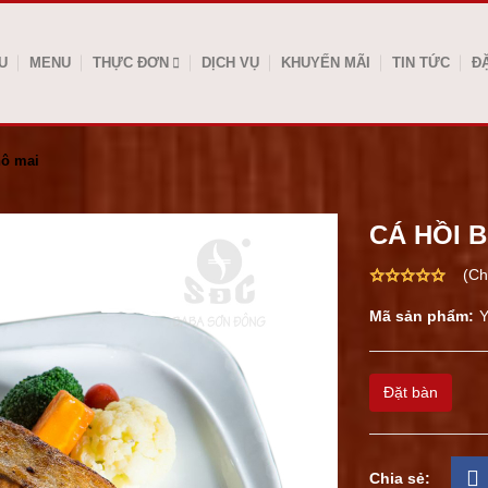
U
MENU
THỰC ĐƠN
DỊCH VỤ
KHUYẾN MÃI
TIN TỨC
Đ
hô mai
CÁ HỒI 
(Ch
Mã sản phẩm:
Đặt bàn
Chia sẻ: