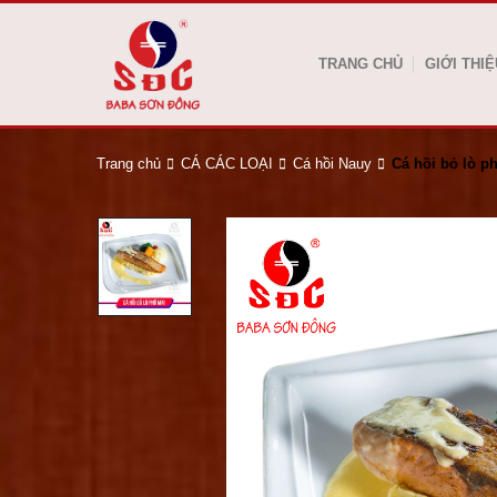
TRANG CHỦ
GIỚI THIỆ
Trang chủ
CÁ CÁC LOẠI
Cá hồi Nauy
Cá hồi bỏ lò p