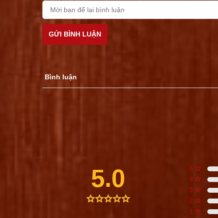
GỬI BÌNH LUẬN
Bình luận
5.0
5
4
3
2
1