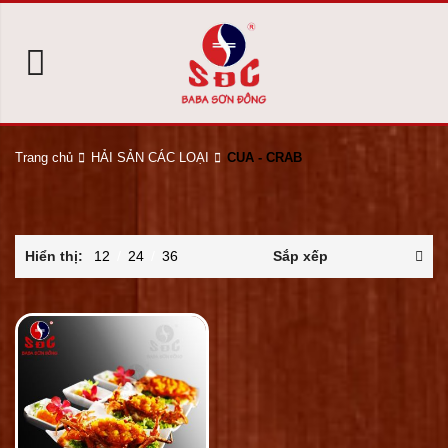
Trang chủ
HẢI SẢN CÁC LOẠI
CUA - CRAB
Hiển thị:
12
/
24
/
36
Sắp xếp