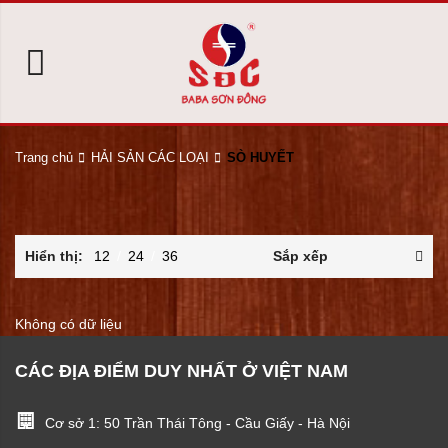
Trang chủ
HẢI SẢN CÁC LOẠI
SÒ HUYẾT
Hiển thị:
12
/
24
/
36
Sắp xếp
Không có dữ liệu
CÁC ĐỊA ĐIỂM DUY NHẤT Ở VIỆT NAM
Cơ sở 1: 50 Trần Thái Tông - Cầu Giấy - Hà Nội