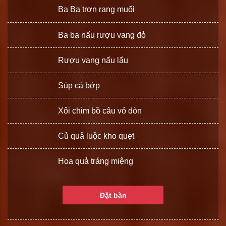
Ba Ba trơn rang muối
Ba ba nấu rượu vang đỏ
Rượu vang nấu lẩu
Súp cá bớp
Xôi chim bồ câu vỏ dòn
Củ quả luộc kho quẹt
Hoa quả tráng miệng
Đặt bàn