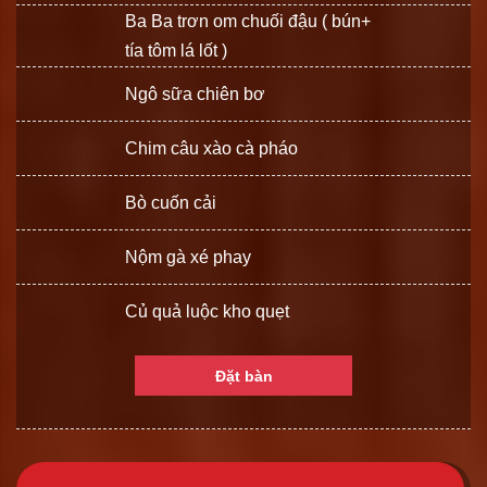
Ba Ba trơn om chuối đậu ( bún+
tía tôm lá lốt )
Ngô sữa chiên bơ
Chim câu xào cà pháo
Bò cuốn cải
Nộm gà xé phay
Củ quả luộc kho quẹt
Đặt bàn