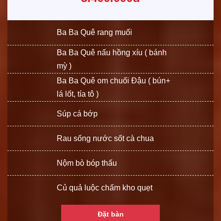
Ba Ba Quê rang muối
Ba Ba Quê nấu hồng xíu ( bánh
mỳ )
Ba Ba Quê om chuối Đậu ( bún+
lá lốt, tía tô )
Súp cá bớp
Rau sống nước sốt cà chua
Nộm bò bóp thấu
Củ quả luộc chấm kho quẹt
Đặt bàn