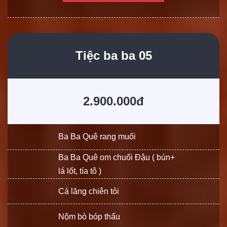
Tiệc ba ba 05
2.900.000đ
Ba Ba Quê rang muối
Ba Ba Quê om chuối Đậu ( bún+
lá lốt, tía tô )
Cá lăng chiên tỏi
Nộm bò bóp thấu