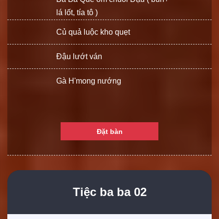
lá lốt, tía tô )
Củ quả luộc kho quẹt
Đậu lướt ván
Gà H'mong nướng
Đặt bàn
Tiệc ba ba 02