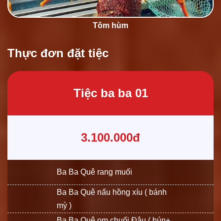
Tôm hùm
Thực đơn đặt tiệc
Tiệc ba ba 01
3.100.000đ
Ba Ba Quê rang muối
Ba Ba Quê nấu hồng xíu ( bánh
mỳ )
Ba Ba Quê om chuối Đậu ( bún+