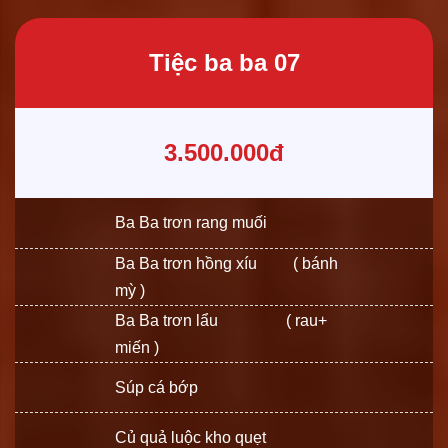
Tiệc ba ba 07
3.500.000đ
Ba Ba trơn rang muối
Ba Ba trơn hồng xíu ( bánh
mỳ )
Ba Ba trơn lẩu ( rau+
miến )
Súp cá bớp
Củ quả luộc kho quẹt