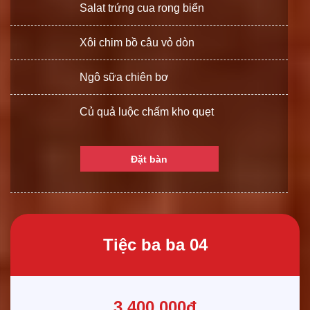
Salat trứng cua rong biển
Xôi chim bồ câu vỏ dòn
Ngô sữa chiên bơ
Củ quả luộc chấm kho quẹt
Đặt bàn
Tiệc ba ba 04
3.400.000đ