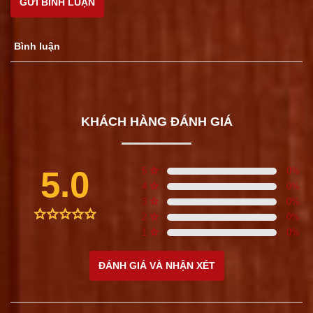
GỬI BÌNH LUẬN
Bình luận
KHÁCH HÀNG ĐÁNH GIÁ
5.0
5
0
%
4
0
%
3
0
%
2
0
%
1
0
%
ĐÁNH GIÁ VÀ NHẬN XÉT