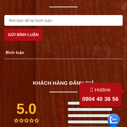
GỬI BÌNH LUẬN
Bình luận
KHÁCH HÀNG ĐÁNH GIÁ
Hotline
0904 40 36 56
5.0
5
0
%
4
0
%
3
0
%
2
0
%