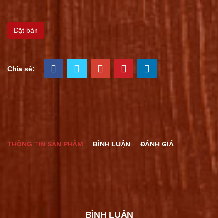
Đặt bàn
Chia sẻ:
THÔNG TIN SẢN PHẨM
BÌNH LUẬN
ĐÁNH GIÁ
BÌNH LUẬN