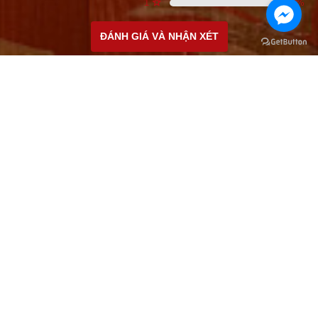
1
0
%
ĐÁNH GIÁ VÀ NHẬN XÉT
CÁC ĐỊA ĐIỂM DUY NHẤT Ở VIỆT NAM
Cơ sở 1: 50 Trần Thái Tông - Cầu Giấy - Hà Nội
Hotline:
0981.381.586
Cơ sở 2: 416 Xã Đàn - Đống Đa - Hà Nội
Hotline:
0981.379.586
Cơ sở 3: 38 Hàm Nghi - Nam Từ Liêm - Hà Nội
Hotline:
0962.411.156